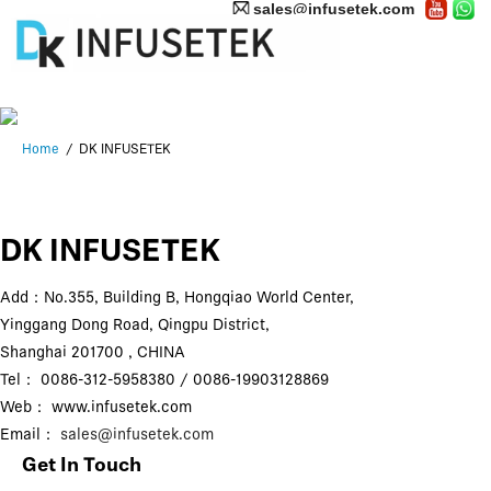
sales@infusetek.com
Home
DK INFUSETEK
DK INFUSETEK
Add：No.355, Building B, Hongqiao World Center,
Yinggang Dong Road, Qingpu District,
Shanghai 201700 , CHINA
Tel： 0086-312-5958380 / 0086-19903128869
Web： www.infusetek.com
Email：
sales@infusetek.com
Get In Touch