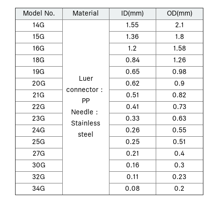
Model No.
Material
ID(mm)
OD(mm)
14G
1.55
2.1
15G
1.36
1.8
16G
1.2
1.58
18G
0.84
1.26
19G
0.65
0.98
Luer
20G
0.62
0.9
connector：
21G
0.51
0.82
PP
22G
0.41
0.73
Needle：
23G
0.33
0.63
Stainless
24G
0.26
0.55
steel
25G
0.25
0.51
27G
0.21
0.4
30G
0.16
0.3
32G
0.11
0.23
34G
0.08
0.2